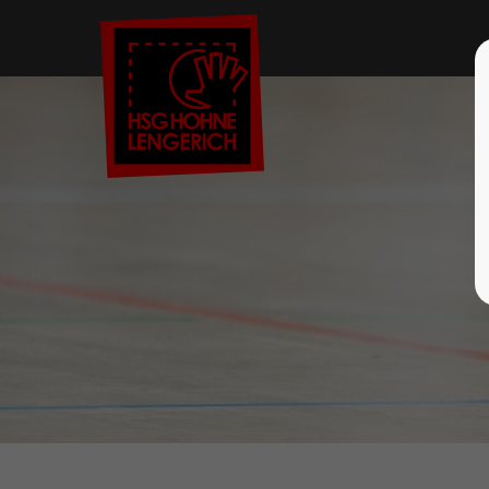
Der Eintrag "offcanvas-col1" existiert
Der Eint
leider nicht.
leider ni