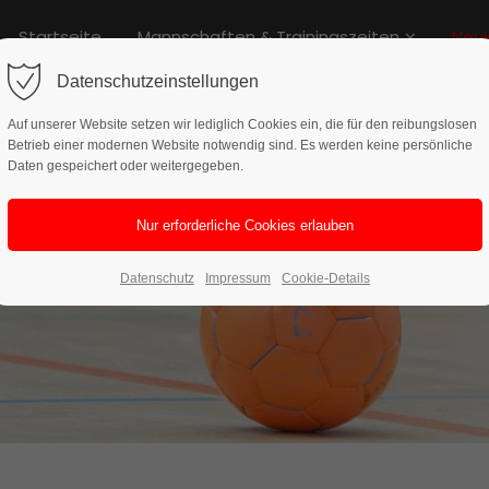
Startseite
Mannschaften & Trainingszeiten
Neui
rag "offcanvas-col2" existiert
Der Eintrag "offcanvas-col3" exi
cht.
leider nicht.
Datenschutzeinstellungen
Auf unserer Website setzen wir lediglich Cookies ein, die für den reibungslosen
Betrieb einer modernen Website notwendig sind. Es werden keine persönliche
Daten gespeichert oder weitergegeben.
Datenschutz
Impressum
Cookie-Details