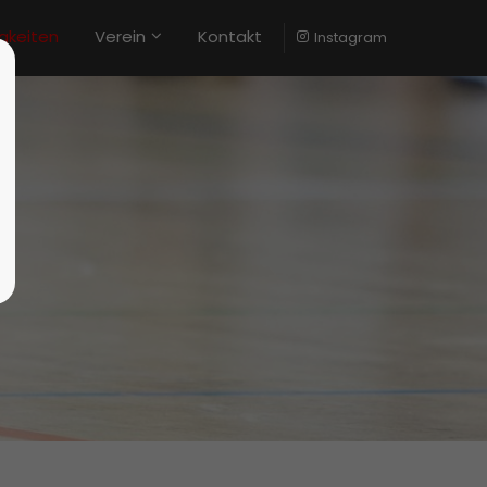
gkeiten
Verein
Kontakt
Instagram
stiert
Der Eintrag "offcanvas-col4" existiert
leider nicht.