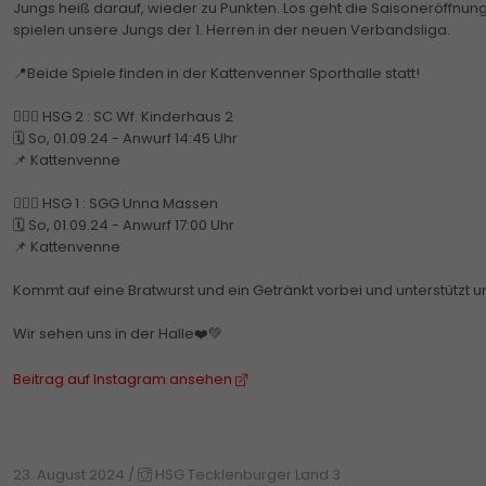
Jungs heiß darauf, wieder zu Punkten. Los geht die Saisoneröffnung
spielen unsere Jungs der 1. Herren in der neuen Verbandsliga.
📍Beide Spiele finden in der Kattenvenner Sporthalle statt!
🤾🏼‍♂️ HSG 2 : SC Wf. Kinderhaus 2
🗓️ So, 01.09.24 - Anwurf 14:45 Uhr
📌 Kattenvenne
🤾🏼‍♂️ HSG 1 : SGG Unna Massen
🗓️ So, 01.09.24 - Anwurf 17:00 Uhr
📌 Kattenvenne
Kommt auf eine Bratwurst und ein Getränkt vorbei und unterstützt u
Wir sehen uns in der Halle❤️💚
Beitrag auf Instagram ansehen
23. August 2024
/
HSG Tecklenburger Land 3