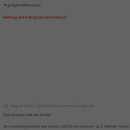
#gutgehaltenLaura
Beitrag auf Instagram ansehen
29. August 2024
/
HSG Kattenvenne/Lengerich
Das Warten hat ein Ende❗️
Am Sonntag startet die Saison 24/25 für unsere 1. & 2. Herren. Nach