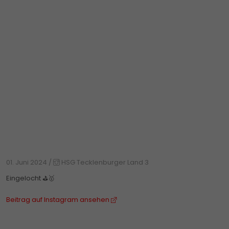
01. Juni 2024
/
HSG Tecklenburger Land 3
Eingelocht ⛳️🥇
Beitrag auf Instagram ansehen