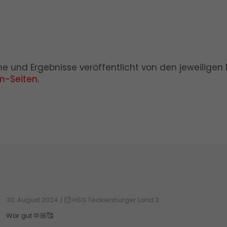
mine und Ergebnisse veröffentlicht von den jeweilig
m-Seiten
.
30. August 2024
/
HSG Tecklenburger Land 3
War gut 🫶🏼🥰