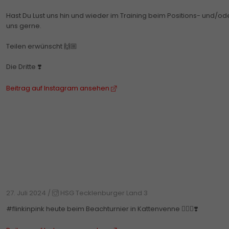
Hast Du Lust uns hin und wieder im Training beim Positions- und/od
uns gerne.
Teilen erwünscht 🙌🏼
Die Dritte ❣️
Beitrag auf Instagram ansehen
27. Juli 2024
/
HSG Tecklenburger Land 3
#flinkinpink heute beim Beachturnier in Kattenvenne 🤾🏼‍♀️❣️