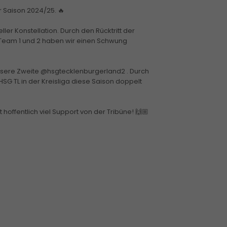
r Saison 2024/25. 🔥
er Konstellation. Durch den Rücktritt der
eam 1 und 2 haben wir einen Schwung
nsere Zweite @hsgtecklenburgerland2 . Durch
HSG TL in der Kreisliga diese Saison doppelt
 hoffentlich viel Support von der Tribüne! 🙌🏼