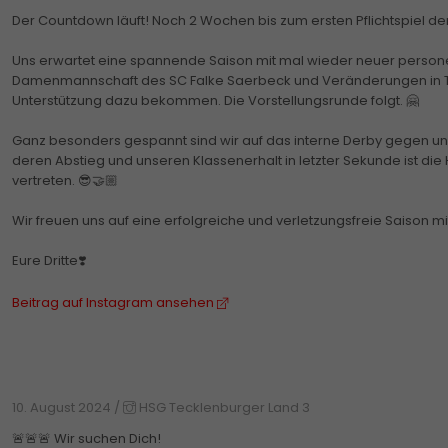
Der Countdown läuft! Noch 2 Wochen bis zum ersten Pflichtspiel de
Uns erwartet eine spannende Saison mit mal wieder neuer personell
Damenmannschaft des SC Falke Saerbeck und Veränderungen in T
Unterstützung dazu bekommen. Die Vorstellungsrunde folgt. 🤗
Ganz besonders gespannt sind wir auf das interne Derby gegen u
deren Abstieg und unseren Klassenerhalt in letzter Sekunde ist die 
vertreten. 😎🤝🏼
Wir freuen uns auf eine erfolgreiche und verletzungsfreie Saison mit
Eure Dritte❣️
Beitrag auf Instagram ansehen
10. August 2024
/
HSG Tecklenburger Land 3
🚨🚨🚨 Wir suchen Dich!